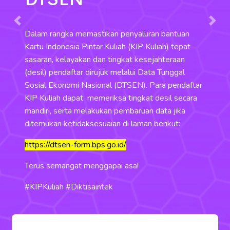
 rangka memastikan penyaluran bantuan
 Indonesia Pintar Kuliah (KIP Kuliah) tepat
an, kelayakan dan tingkat kesejahteraan
S
l) pendaftar dirujuk melalui Data Tunggal
l Ekonomi Nasional (DTSEN). Para pendaftar
2
Previous
Next
uliah dapat memeriksa tingkat desil secara
ri, serta melakukan pembaruan data jika
ukan ketidaksesuaian di laman berikut:
Bagi
namu
://dtsen-form.bps.go.id/
pergu
 semangat menggapai asa!
dinya
kerja
uliah #Diktisaintek
beriku
https