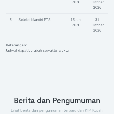
KIP-Kuliah
Februari
Oktober
2026
2026
2
Seleksi Nasional
10
18
Berdasarkan Prestasi
Februari
Februari
(SNBP)
2026
2026
3
UTBK-SNBT
25
07 April
Maret
2026
2026
4
Seleksi Mandiri PTN
15 Juni
31
2026
Oktober
2026
5
Seleksi Mandiri PTS
15 Juni
31
2026
Oktober
2026
Keterangan: