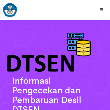
formasi
engecekan dan
mbaruan Desil
TSEN