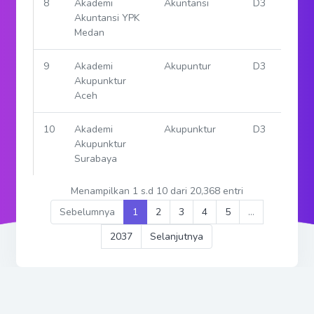
Effendi
Harahap
6
Akademi
Akuntansi
D3
Bai
Akuntansi
Indonesia
Padang
7
Akademi
Akuntansi
D3
Akuntansi Riau
8
Akademi
Akuntansi
D3
Akuntansi YPK
Medan
9
Akademi
Akupuntur
D3
Akupunktur
Aceh